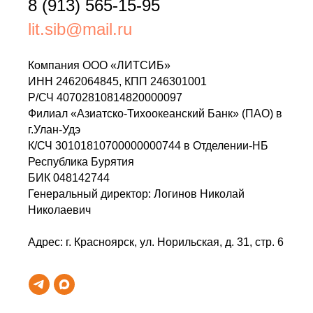
8 (913) 565-15-95
lit.sib@mail.ru
Компания ООО «ЛИТСИБ»
ИНН 2462064845, КПП 246301001
Р/СЧ 40702810814820000097
Филиал «Азиатско-Тихоокеанский Банк» (ПАО) в
г.Улан-Удэ
К/СЧ 30101810700000000744 в Отделении-НБ
Республика Бурятия
БИК 048142744
Генеральный директор:
Логинов Николай
Николаевич
Адрес:
г. Красноярск, ул. Норильская, д. 31, стр. 6